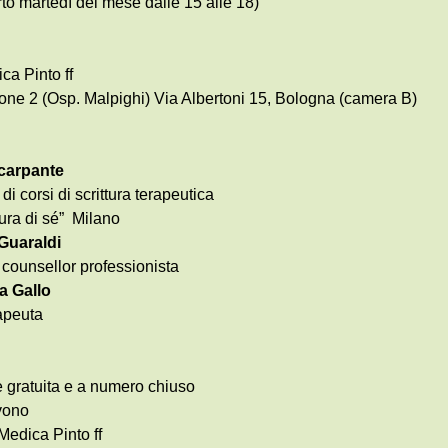
rto martedì del mese dalle 15 alle 18)
a Pinto ff
one 2 (Osp. Malpighi) Via Albertoni 15, Bologna (camera B)
carpante
di corsi di scrittura terapeutica
ura di sé” Milano
Guaraldi
counsellor professionista
a Gallo
apeuta
è gratuita e a numero chiuso
icevono
Medica Pinto ff