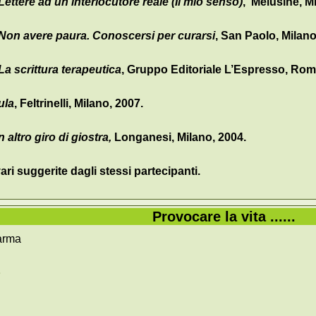
Lettere ad un interlocutore reale (Il mio senso)
, Melusine, M
Non avere paura. Conoscersi per curarsi
, San Paolo, Milano
La scrittura terapeutica
, Gruppo Editoriale L’Espresso, Ro
ula
, Feltrinelli, Milano, 2007.
 altro giro di giostra,
Longanesi, Milano, 2004.
ari suggerite dagli stessi partecipanti.
Provocare la vita ......
arma
e