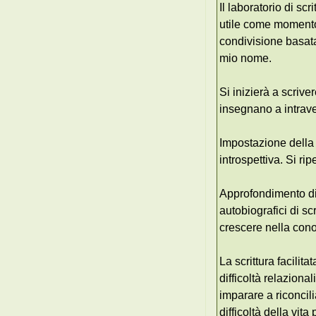
Il laboratorio di sc
utile come momento 
condivisione basata
mio nome.
Si inizierà a scrive
insegnano a intrave
Impostazione della 
introspettiva. Si r
Approfondimento di a
autobiografici di s
crescere nella con
La scrittura facilit
difficoltà relaziona
imparare a riconcili
difficoltà della vi