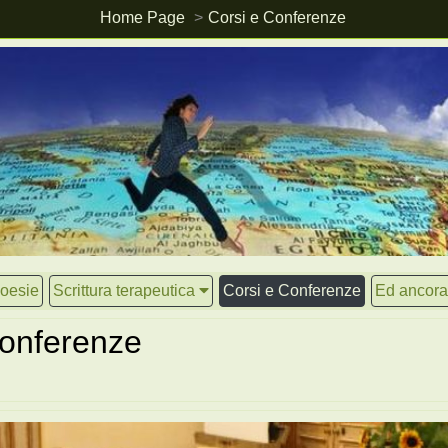
Home Page
Corsi e Conferenze
oesie
Scrittura terapeutica
Corsi e Conferenze
Ed ancora.
Conferenze