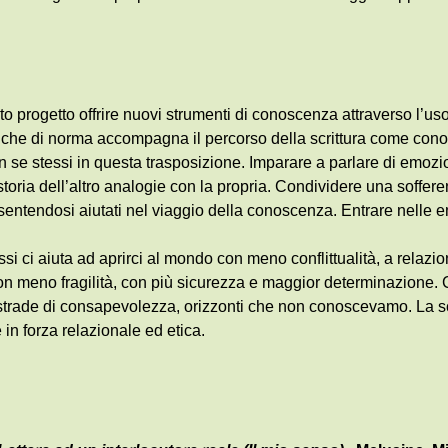
o progetto offrire nuovi strumenti di conoscenza attraverso l’uso
à che di norma accompagna il percorso della scrittura come con
n se stessi in questa trasposizione. Imparare a parlare di emozio
toria dell’altro analogie con la propria. Condividere una soffer
 sentendosi aiutati nel viaggio della conoscenza. Entrare nelle e
si ci aiuta ad aprirci al mondo con meno conflittualità, a relaziona
con meno fragilità, con più sicurezza e maggior determinazione. 
strade di consapevolezza, orizzonti che non conoscevamo. La sc
in forza relazionale ed etica.