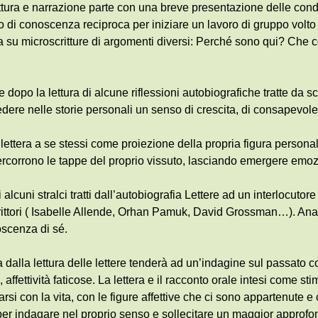
rittura e narrazione parte con una breve presentazione delle cond
di conoscenza reciproca per iniziare un lavoro di gruppo volto
 su microscritture di argomenti diversi: Perché sono qui? Che c
re dopo la lettura di alcune riflessioni autobiografiche tratte da 
dere nelle storie personali un senso di crescita, di consapevo
lettera a se stessi come proiezione della propria figura personal
ipercorrono le tappe del proprio vissuto, lasciando emergere emoz
lcuni stralci tratti dall’autobiografia Lettere ad un interlocutore 
crittori ( Isabelle Allende, Orhan Pamuk, David Grossman…). Anal
oscenza di sé.
ata dalla lettura delle lettere tenderà ad un’indagine sul passato co
li, affettività faticose. La lettera e il racconto orale intesi come 
arsi con la vita, con le figure affettive che ci sono appartenute 
ta per indagare nel proprio senso e sollecitare un maggior approf