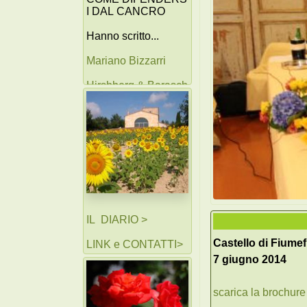
I DAL CANCRO
Hanno scritto...
Mariano Bizzarri
Hirshberg & Barasch
AA. VV.
IL DIARIO >
Castello di Fiume
LINK e CONTATTI>
7 giugno 2014
scarica la brochure