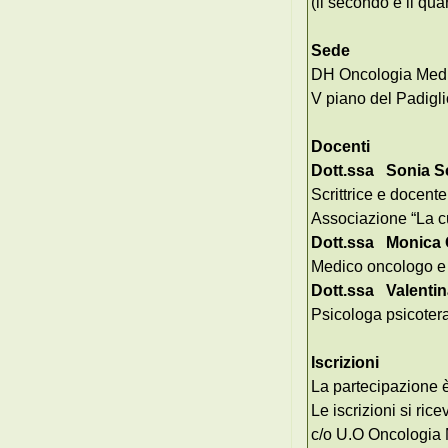
(il secondo e il qua
Sede
DH Oncologia Medic
V piano del Padigli
Docenti
Dott.ssa Sonia S
Scrittrice e docente 
Associazione “La c
Dott.ssa Monica 
Medico oncologo e 
Dott.ssa Valentin
Psicologa psicoter
Iscrizioni
La partecipazione 
Le iscrizioni si r
c/o U.O Oncologia 