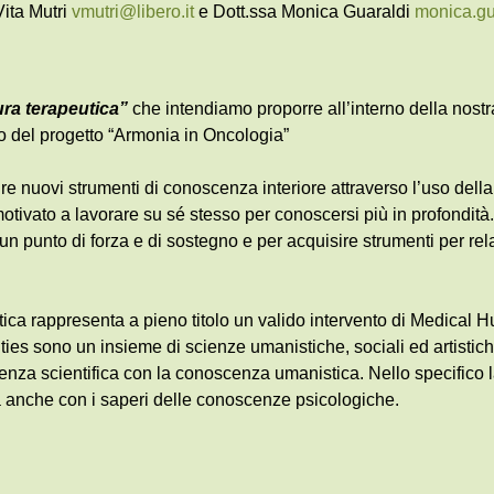
Vita Mutri
vmutri@libero.it
e Dott.ssa Monica Guaraldi
monica.gu
ura terapeutica”
che intendiamo proporre all’interno della nost
ito del progetto “Armonia in Oncologia”
rire nuovi strumenti di conoscenza interiore attraverso l’uso della 
 motivato a lavorare su sé stesso per conoscersi più in profondit
un punto di forza e di sostegno e per acquisire strumenti per rel
utica rappresenta a pieno titolo un valido intervento di Medical 
es sono un insieme di scienze umanistiche, sociali ed artistich
enza scientifica con la conoscenza umanistica. Nello specifico la
a anche con i saperi delle conoscenze psicologiche.