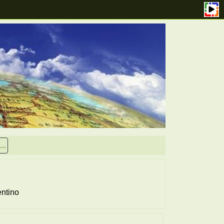
..
entino