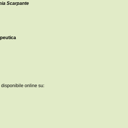
nia Scarpante
peutica
3
disponibile online su: