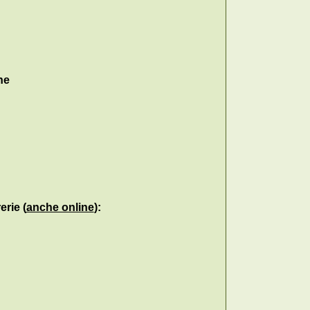
ne
erie (
anche online
):