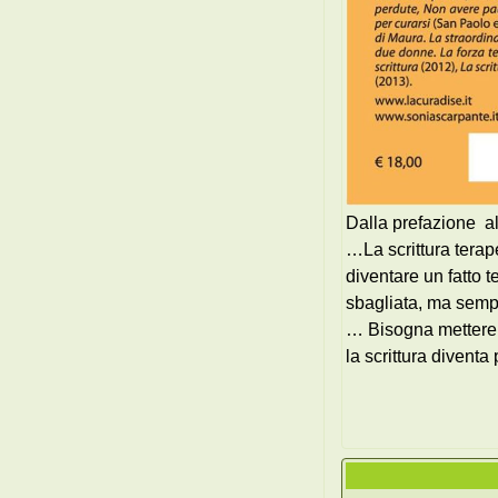
Dalla prefazione al
…La scrittura terap
diventare un fatto 
sbagliata, ma sempl
… Bisogna mettere in
la scrittura divent