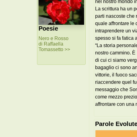
nel nostro mondo int
La scrittura ha un 
parti nascoste che 
quale affrontare le
Poesie
intraprendere un vi
spesso si fa fatica
Nero e Rosso
di Raffaella
“La storia personal
Tomassetto >>
nostro cammino. È i
di cui ci siamo verg
bagaglio ci sono an
vittorie, il fuoco s
riaccendere quel fu
messaggio che Sonia 
come mezzo prezios
affrontare con una m
Parole Evolut