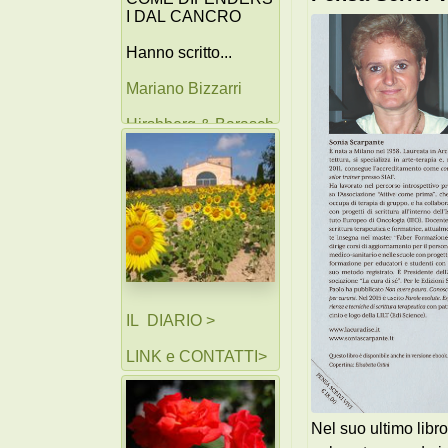
I DAL CANCRO
Hanno scritto...
Mariano Bizzarri
Hirshberg & Barasch
AA. VV.
IL DIARIO >
LINK e CONTATTI>
Nel suo ultimo libro