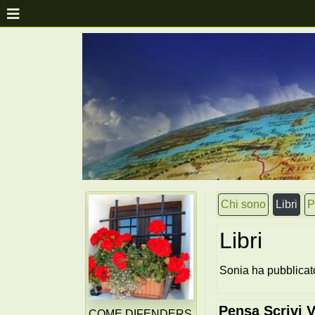
Chi sono
Libri
P
Libri
Sonia ha pubblicato
Pensa Scrivi V
COME DIFENDERS