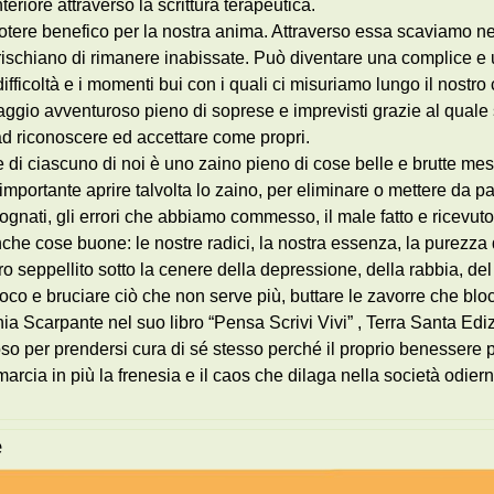
eriore attraverso la scrittura terapeutica.
potere benefico per la nostra anima. Attraverso essa scaviamo n
rischiano di rimanere inabissate. Può diventare una complice e 
 difficoltà e i momenti bui con i quali ci misuriamo lungo il nos
aggio avventuroso pieno di soprese e imprevisti grazie al quale s
 ad riconoscere ed accettare come propri.
e di ciascuno di noi è uno zaino pieno di cose belle e brutte mesc
mportante aprire talvolta lo zaino, per eliminare o mettere da par
ognati, gli errori che abbiamo commesso, il male fatto e ricevuto
che cose buone: le nostre radici, la nostra essenza, la purezza de
acro seppellito sotto la cenere della depressione, della rabbia, d
oco e bruciare ciò che non serve più, buttare le zavorre che blo
Scarpante nel suo libro “Pensa Scrivi Vivi” , Terra Santa Edizioni,
o per prendersi cura di sé stesso perché il proprio benessere 
arcia in più la frenesia e il caos che dilaga nella società odiern
e