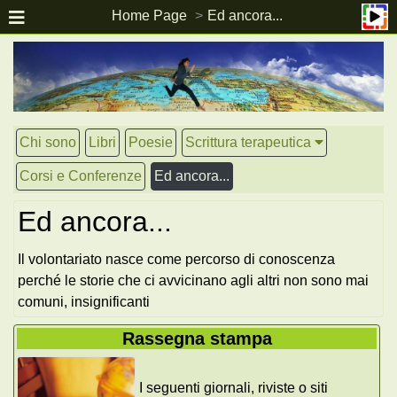
Home Page
Ed ancora...
Chi sono
Libri
Poesie
Scrittura terapeutica
Corsi e Conferenze
Ed ancora...
Ed ancora...
Il volontariato nasce come percorso di conoscenza
perché le storie che ci avvicinano agli altri non sono mai
comuni, insignificanti
Rassegna stampa
I seguenti giornali, riviste o siti